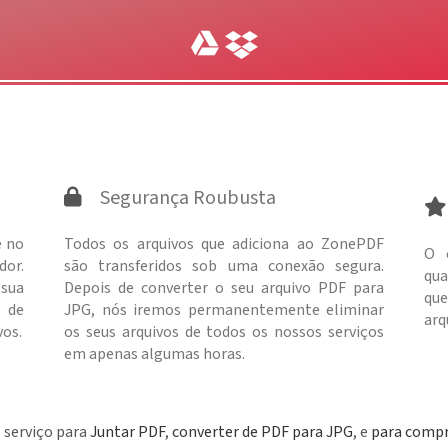
Segurança Roubusta
e no
Todos os arquivos que adiciona ao ZonePDF
O 
or.
são transferidos sob uma conexão segura.
qua
 sua
Depois de converter o seu arquivo PDF para
que
o de
JPG, nós iremos permanentemente eliminar
arq
vos.
os seus arquivos de todos os nossos serviços
em apenas algumas horas.
 serviço para
Juntar PDF
,
converter de PDF para JPG
, e
para compr