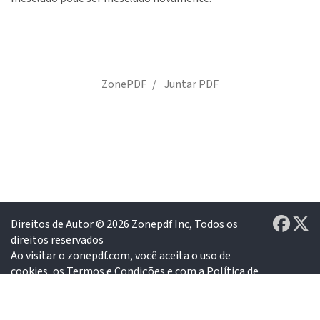
ZonePDF
Juntar PDF
Direitos de Autor © 2026
Zonepdf Inc,
Todos os
direitos reservados
Ao visitar o zonepdf.com, você aceita o uso de
cookies, os
Termos e Condições
e com a
Política de
Privacidade
Feito nos Estados Unidos da América