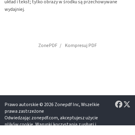
układ i tekst; tylko obrazy w środku są przechowywane
wydajniej.
ZonePDF
Kompresuj PDF
Prawo autorskie © 2026
Zonepdf Inc,
Wszelkie
prawa zastrzeżone
Odwiedzając zonepdf.com, akceptujesz użycie
plików cookie,
Warunki korzystania z usługi
i
Politykę prywatności