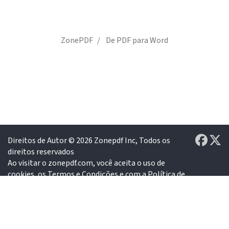
ZonePDF
De PDF para Word
Direitos de Autor © 2026
Zonepdf Inc,
Todos os
direitos reservados
Ao visitar o zonepdf.com, você aceita o uso de
cookies, os
Termos e Condições
e com a
Política de
Privacidade
Feito nos Estados Unidos da América