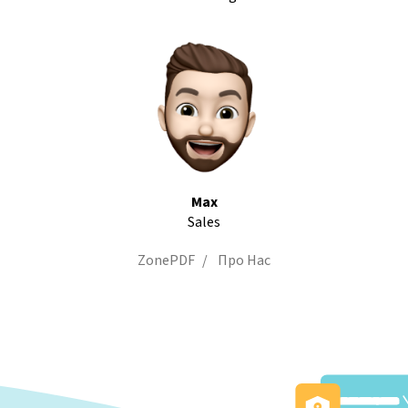
Max
Sales
ZonePDF
Про Нас