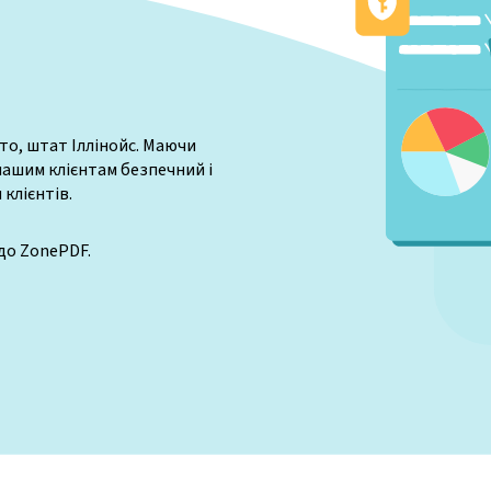
то, штат Іллінойс. Маючи
 нашим клієнтам безпечний і
клієнтів.
до ZonePDF.