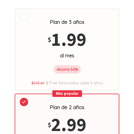
Plan de 3 años
1.99
$
al mes
Ahorra 50%
$143.64
$71.64 facturados cada 3 años
Más popular
Plan de 2 años
2.99
$